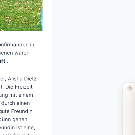
onfirmanden in
menen waren
ft
“.
r, Alisha Dietz
. Die Freizeit
1
ung mit einem
 durch einen
 gute Freundin
 dünn gehen
ndin ist eine,