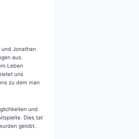
d und Jonathan
ngen aus.
dem Leben
bietet uns
bens zu dem man
glichkeiten und
tspielte. Dies tat
wurden gelobt.