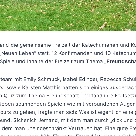
fand die gemeinsame Freizeit der Katechumenen und K
„Neuen Leben“ statt. 12 Konfirmanden und 10 Katechu
 Spiele und Inhalte der Freizeit zum Thema
„Freundscha
team mit Emily Schmuck, Isabel Edinger, Rebecca Schüle
, sowie Karsten Matthis hatten sich einiges ausgedacht
em Quiz zum Thema Freundschaft und fand ihre Fortsetz
Neben spannenden Spielen wie mit verbundenen Augen
urs zu gehen, fragte man sich: Was ist eigentlich eine
reund. Sicherlich Jemand, mit dem man durch „dick und
 dem man uneingeschränkt Vertrauen hat. Eine gute Freu