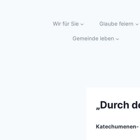
Zum
Inhalt
springen
Wir für Sie
Glaube feiern
Gemeinde leben
„Durch d
Katechumenen- u