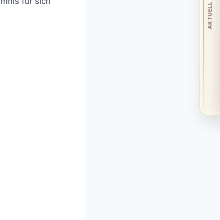
imnis für sich
AKTUELL