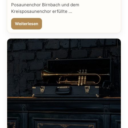
Posaunenchor Birnbach und dem
Kreisposaunenchor erfüllte …
Weiterlesen