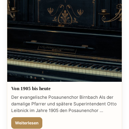
Von 1905 bis heute
Der evangelische Posaunenchor Birnbach Als der
damalige Pfarrer und spätere Superintendent Otto
Leibnick im Jahre 1905 den Posaunenchor …
Weiterlesen