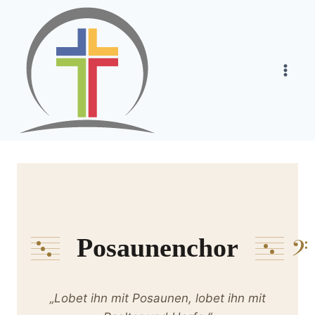
Zum
Inhalt
springen
Posaunenchor
𝄢
„Lobet ihn mit Posaunen, lobet ihn mit