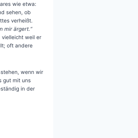
lares wie etwa:
und sehen, ob
tes verheißt.
n mir ärgert.“
ielleicht weil er
t; oft andere
dastehen, wenn wir
s gut mit uns
ständig in der