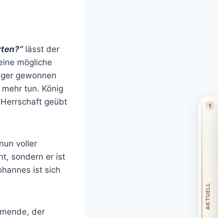
rten?“
lässt der
eine mögliche
ünger gewonnen
 mehr tun. König
r Herrschaft geübt
1
un voller
t, sondern er ist
hannes ist sich
AKTUELL
mmende, der